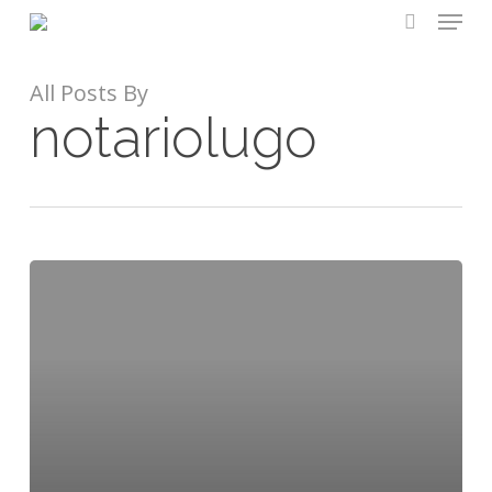
Menu
Skip
to
search
main
All Posts By
content
notariolugo
¡Hola,
mundo!