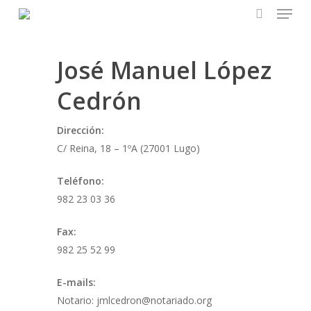
Menu
Skip
to
search
main
José Manuel López
content
Cedrón
Dirección:
C/ Reina, 18 – 1ºA (27001 Lugo)
Teléfono:
982 23 03 36
Fax:
982 25 52 99
E-mails:
Notario: jmlcedron@notariado.org