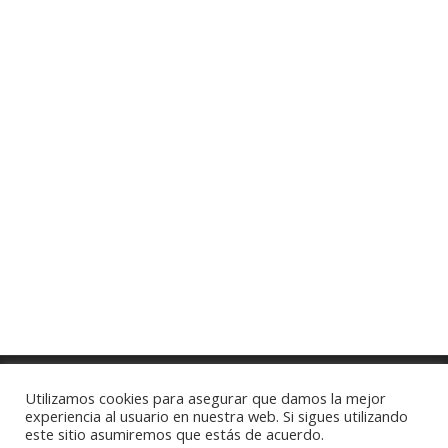
more
Notario
Patricia Posse Paz
Utilizamos cookies para asegurar que damos la mejor
experiencia al usuario en nuestra web. Si sigues utilizando
este sitio asumiremos que estás de acuerdo.
© 2026 Notarios de Lugo.